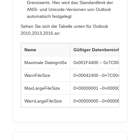
Grenzwerts. Hier wird das Standardlimit der
ANSI- und Unicode-Versionen von Outlook
automatisch festgelegt.
Sehen Sie sich die Tabelle unten für Outlook
2010,2013,2016 an:
Name
Gültiger Datenbereich
S
Maximale Dateigröße
0x001F4400 – 0x7C004400
0×
WarnFileSize
0×00042400 –0×7C004400
0×
MaxLargeFileSize
0×00000001 –0×0000C800
0×
WarnLargeFileSize
0×00000000 –0×0000BE00
0×