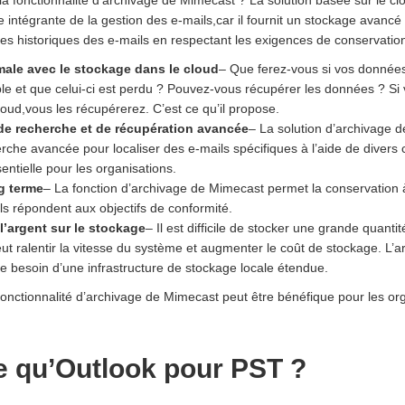
a fonctionnalité d’archivage de Mimecast ? La solution basée sur le cl
tie intégrante de la gestion des e-mails,car il fournit un stockage avanc
es historiques des e-mails en respectant les exigences de conservation
male avec le stockage dans le cloud
– Que ferez-vous si vos données
ble et que celui-ci est perdu ? Pouvez-vous récupérer les données ? Si
oud,vous les récupérerez. C’est ce qu’il propose.
de recherche et de récupération avancée
– La solution d’archivage 
rche avancée pour localiser des e-mails spécifiques à l’aide de divers c
sentielle pour les organisations.
g terme
– La fonction d’archivage de Mimecast permet la conservation 
ils répondent aux objectifs de conformité.
’argent sur le stockage
– Il est difficile de stocker une grande quant
ut ralentir la vitesse du système et augmenter le coût de stockage. L’a
le besoin d’une infrastructure de stockage locale étendue.
onctionnalité d’archivage de Mimecast peut être bénéfique pour les orga
e qu’Outlook pour PST ?