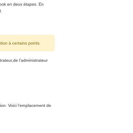
look en deux étapes. En
t.
on à certains points.
ateur,de l’administrateur
ion. Voici l’emplacement de