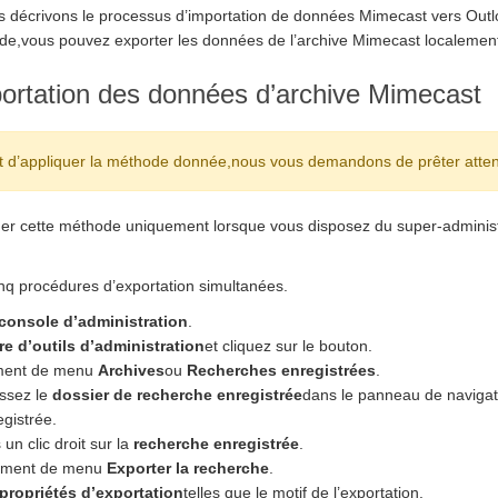
us décrivons le processus d’importation de données Mimecast vers Out
hode,vous pouvez exporter les données de l’archive Mimecast localemen
ortation des données d’archive Mimecast
 d’appliquer la méthode donnée,nous vous demandons de prêter attenti
er cette méthode uniquement lorsque vous disposez du super-administr
nq procédures d’exportation simultanées.
console d’administration
.
re d’outils d’administration
et cliquez sur le bouton.
ément de menu
Archives
ou
Recherches enregistrées
.
issez le
dossier de recherche enregistrée
dans le panneau de navigat
egistrée.
un clic droit sur la
recherche enregistrée
.
lément de menu
Exporter la recherche
.
propriétés d’exportation
telles que le motif de l’exportation.