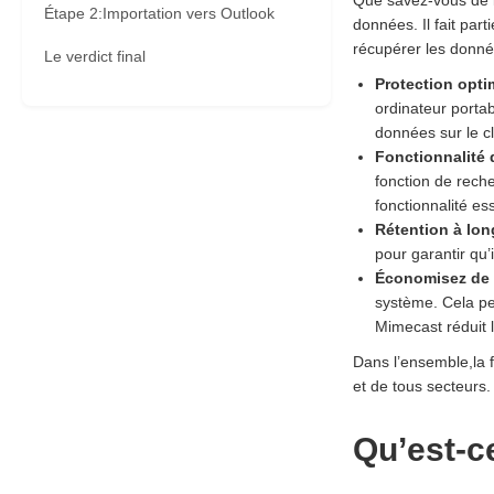
Que savez-vous de l
Étape 2:Importation vers Outlook
données. Il fait par
récupérer les donné
Le verdict final
Protection opti
ordinateur porta
données sur le cl
Fonctionnalité 
fonction de reche
fonctionnalité es
Rétention à lon
pour garantir qu’
Économisez de l
système. Cela pe
Mimecast réduit 
Dans l’ensemble,la f
et de tous secteurs.
Qu’est-c