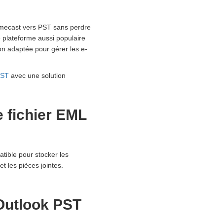
Mimecast vers PST sans perdre
e plateforme aussi populaire
on adaptée pour gérer les e-
 PST
avec une solution
e fichier EML
tible pour stocker les
t les pièces jointes.
Outlook PST