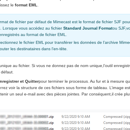
issez le
format EML
.
rmat de fichier par défaut de Mimecast est le format de fichier SJF pour
s. Lorsque vous accédez au fichier
Standard Journal Format
ou SJF,v
enregistrés au format de fichier EML.
ectionnez le fichier EML pour transférer les données de l’archive Mim
jouter les destinataires dans l’en-tête.
ique au fichier. Si vous ne donnez pas de nom unique,l’outil enregistr
défaut.
nregistrer et Quitter
pour terminer le processus. Au fur et à mesure que
rez voir la structure de ces fichiers sous forme de tableau. L’image es
tenir un seul e-mail avec des pièces jointes. Par conséquent,il crée pl