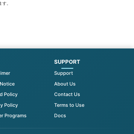
ます。
l
SUPPORT
aimer
Support
 Notice
About Us
d Policy
Contact Us
y Policy
Terms to Use
er Programs
Docs