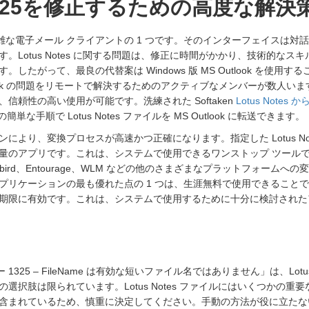
325を修正するための高度な解決
s は、複雑な電子メール クライアントの 1 つです。そのインターフェイス
。Lotus Notes に関する問題は、修正に時間がかかり、技術的な
したがって、最良の代替案は Windows 版 MS Outlook を使用すること
ook の問題をリモートで解決するためのアクティブなメンバーが数人います。M
信頼性の高い使用が可能です。洗練された Softaken
Lotus Notes 
単な手順で Lotus Notes ファイルを MS Outlook に転送できます。
より、変換プロセスが高速かつ正確になります。指定した Lotus Notes デ
量のアプリです。これは、システムで使用できるワンストップ ツールです
underbird、Entourage、WLM などの他のさまざまなプラットフォー
プリケーションの最も優れた点の 1 つは、生涯無料で使用できること
期限に有効です。これは、システムで使用するために十分に検討された
 エラー 1325 – FileName は有効な短いファイル名ではありません」は、Lot
選択肢は限られています。Lotus Notes ファイルにはいくつかの重
含まれているため、慎重に決定してください。手動の方法が役に立たな