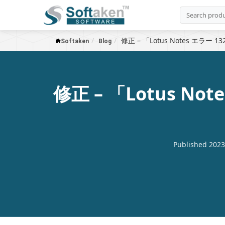
修正 – 「Lotus Notes エラー 13
Softaken
Blog
修正 – 「Lotus 
Published 20