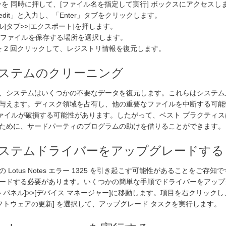
 Rキーを 同時に押して、[ファイル名を指定して実行] ボックスにアクセスし
edit」と入力し、「Enter」タブをクリックします。
]タブ>>[エクスポート]を押し​​ます。
 のファイルを保存する場所を選択します。
 2 回クリックして、レジストリ情報を復元します。
:システムのクリーニング
、システムはいくつかの不要なデータを復元します。これらはシステム
与えます。ディスク領域を占有し、他の重要なファイルを中断する可能
tes ファイルが破損する可能性があります。したがって、ベスト プラクティス
ために、サードパーティのプログラムの助けを借りることができます。
:システムドライバーをアップグレードする
 Lotus Notes エラー 1325 を引き起こす可能性があることをご
ードする必要があります。いくつかの簡単な手順でドライバーをアップ
 パネル]>>[デバイス マネージャー]に移動します。項目を右クリック
ソフトウェアの更新] を選択して、アップグレード タスクを実行します。