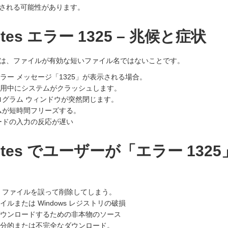
される可能性があります。
Notes エラー 1325 – 兆候と症状
は、ファイルが有効な短いファイル名ではないことです。
s にエラー メッセージ「1325」が表示される場合。
es の使用中にシステムがクラッシュします。
ログラム ウィンドウが突然閉じます。
ムが短時間フリーズする。
ードの入力の反応が遅い
 Notes でユーザーが「エラー 13
s NSF ファイルを誤って削除してしまう。
s ファイルまたは Windows レジストリの破損
es をダウンロードするための非本物のソース
es の部分的または不完全なダウンロード。