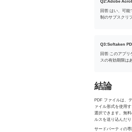
Q2:Adobe 
回答:はい、可能で
制のサブスクリ
Q3:Softak
回答:このアプ
スの有効期限はあ
結論
PDF ファイルは
ァイル形式を使用する
選択できます。無料の
ルスを送り込んだり
サードパーティの専