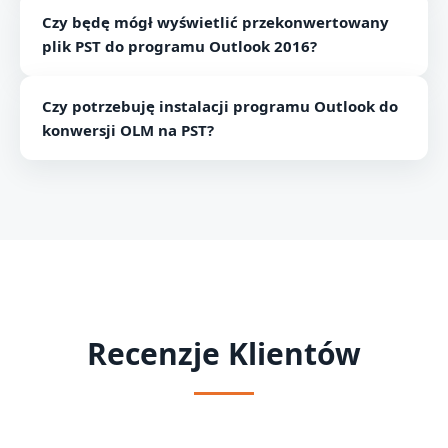
Wersja demonstracyjna pomoże użytkownikom ocenić
Czy będę mógł wyświetlić przekonwertowany
narzędzie i jego funkcje, konwertując 10 elementów
plik PST do programu Outlook 2016?
danych z pliku OLM.
Tak, masz pełną swobodę przeglądania
Czy potrzebuję instalacji programu Outlook do
przekonwertowanego pliku PST w dowolnej wersji
konwersji OLM na PST?
programu Outlook.
Nie, Outlook ani żadna inna dodatkowa aplikacja
wcale nie jest wymagana do konwersji. Narzędzie
działa z nim sam.
Recenzje Klientów