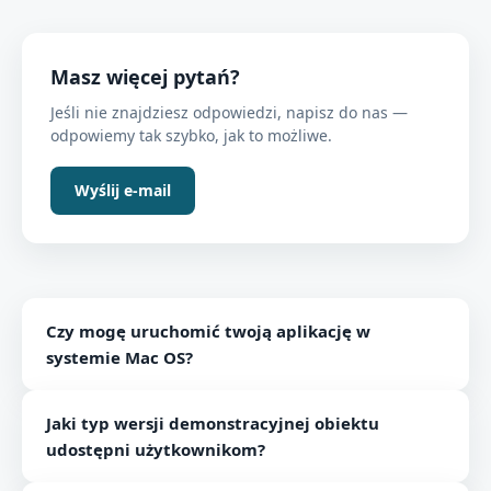
Masz więcej pytań?
Jeśli nie znajdziesz odpowiedzi, napisz do nas —
odpowiemy tak szybko, jak to możliwe.
Wyślij e-mail
Czy mogę uruchomić twoją aplikację w
systemie Mac OS?
Tak, możesz, ponieważ narzędzie jest dostępne
Jaki typ wersji demonstracyjnej obiektu
zarówno dla użytkowników Windows, jak i Mac.
udostępni użytkownikom?