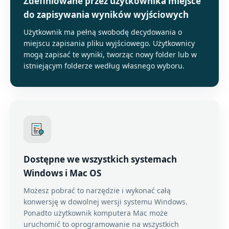
Zdefiniowane przez użytkownika miejsce
do zapisywania wyników wyjściowych
Użytkownik ma pełną swobodę decydowania o
miejscu zapisania pliku wyjściowego. Użytkownicy
mogą zapisać te wyniki, tworząc nowy folder lub w
istniejącym folderze według własnego wyboru.
Dostępne we wszystkich systemach
Windows i Mac OS
Możesz pobrać to narzędzie i wykonać całą
konwersję w dowolnej wersji systemu Windows.
Ponadto użytkownik komputera Mac może
uruchomić to oprogramowanie na wszystkich