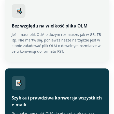
Bez względu na wielkość pliku OLM
Jeśli masz plik OLM o dużym rozmiarze, jak w GB, TB
itp. Nie martw się, ponieważ nasze narzędzie jest w
stanie załadować plik OLM o dowolnym rozmiarze w
celu konwersji do formatu PST.
Szybka i prawdziwa konwersja wszystkich
e-maili
Gdy załadujesz plik OLM do eksportu, otrzymasz