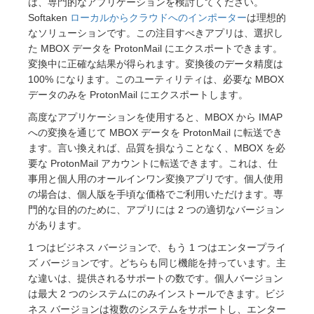
は、専門的なアプリケーションを検討してください。
Softaken
ローカルからクラウドへのインポーター
は理想的
なソリューションです。この注目すべきアプリは、選択し
た MBOX データを ProtonMail にエクスポートできます。
変換中に正確な結果が得られます。変換後のデータ精度は
100% になります。このユーティリティは、必要な MBOX
データのみを ProtonMail にエクスポートします。
高度なアプリケーションを使用すると、MBOX から IMAP
への変換を通じて MBOX データを ProtonMail に転送でき
ます。言い換えれば、品質を損なうことなく、MBOX を必
要な ProtonMail アカウントに転送できます。これは、仕
事用と個人用のオールインワン変換アプリです。個人使用
の場合は、個人版を手頃な価格でご利用いただけます。専
門的な目的のために、アプリには 2 つの適切なバージョン
があります。
1 つはビジネス バージョンで、もう 1 つはエンタープライ
ズ バージョンです。どちらも同じ機能を持っています。主
な違いは、提供されるサポートの数です。個人バージョン
は最大 2 つのシステムにのみインストールできます。ビジ
ネス バージョンは複数のシステムをサポートし、エンター