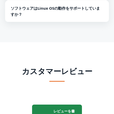
ソフトウェアの試用版を使用して、10個のMBOXファイ
ソフトウェアはLinux OSの動作をサポートしていま
ルをPST形式に変換できます。
すか？
いいえ、ソフトウェアはWindowsプラットフォームでの
み動作します。
カスタマーレビュー
レビューを書