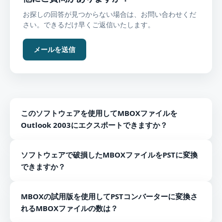
お探しの回答が見つからない場合は、お問い合わせくだ
さい。できるだけ早くご返信いたします。
メールを送信
このソフトウェアを使用してMBOXファイルを
Outlook 2003にエクスポートできますか？
はい、MBOXファイルをOutlook 2003を含むOutlookの任
ソフトウェアで破損したMBOXファイルをPSTに変換
意のバージョンにエクスポートできます。
できますか？
いいえ、ソフトウェアを使用して正常なMBOXファイルの
MBOXの試用版を使用してPSTコンバーターに変換さ
みをPST形式にロードできます。
れるMBOXファイルの数は？