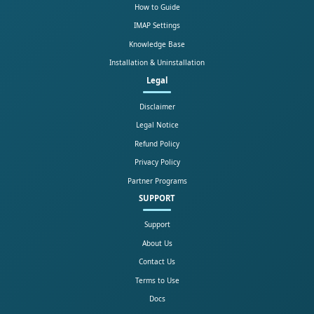
How to Guide
IMAP Settings
Knowledge Base
Installation & Uninstallation
Legal
Disclaimer
Legal Notice
Refund Policy
Privacy Policy
Partner Programs
SUPPORT
Support
About Us
Contact Us
Terms to Use
Docs