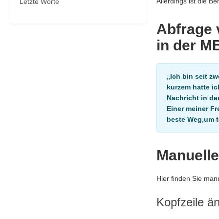
Allerdings ist die 
Letzte Worte
Abfrage 
in der M
„Ich bin seit z
kurzem hatte ic
Nachricht in de
Einer meiner Fr
beste Weg,um t
Manuelle
Hier finden Sie ma
Kopfzeile ä