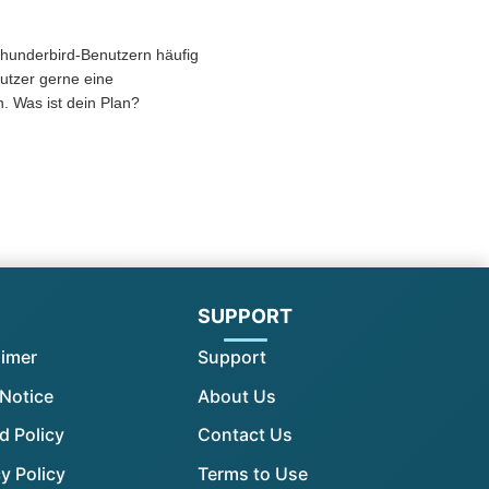
Thunderbird-Benutzern häufig
utzer gerne eine
. Was ist dein Plan?
l
SUPPORT
aimer
Support
 Notice
About Us
d Policy
Contact Us
y Policy
Terms to Use