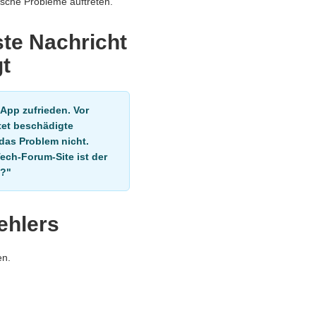
ische Probleme auftreten.
te Nachricht
t
 App zufrieden. Vor
tet beschädigte
das Problem nicht.
ech-Forum-Site ist der
n?"
ehlers
en.