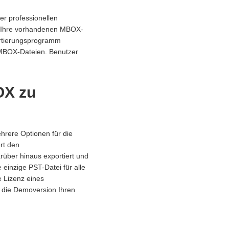
er professionellen
n Ihre vorhandenen MBOX-
ertierungsprogramm
 MBOX-Dateien. Benutzer
OX zu
hrere Optionen für die
rt den
arüber hinaus exportiert und
 einzige PST-Datei für alle
 Lizenz eines
 die Demoversion Ihren