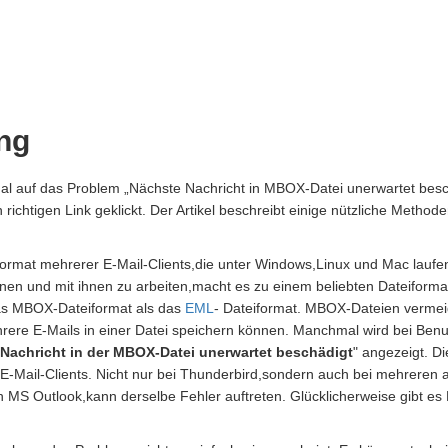
ng
mal auf das Problem „Nächste Nachricht in MBOX-Datei unerwartet be
 richtigen Link geklickt. Der Artikel beschreibt einige nützliche Meth
ormat mehrerer E-Mail-Clients,die unter Windows,Linux und Mac laufen.
ffnen und mit ihnen zu arbeiten,macht es zu einem beliebten Dateiform
as MBOX-Dateiformat als das
EML
- Dateiformat. MBOX-Dateien vermei
hrere E-Mails in einer Datei speichern können. Manchmal wird bei Ben
Nachricht in der MBOX-Datei unerwartet beschädigt
" angezeigt. Di
Mail-Clients. Nicht nur bei Thunderbird,sondern auch bei mehreren 
ich MS Outlook,kann derselbe Fehler auftreten. Glücklicherweise gibt 