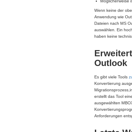
Möglicherweise is
Wenn keine der oben
Anwendung wie Outl
Dateien nach MS Out
auswählen. Ein hoc
haben keine techni
Erweiter
Outlook
Es gibt viele Tools
z
Konvertierung ausge
Migrationsprozess,
erstellt das Tool ei
ausgewählten MBOX-D
Konvertierungsprog
Anforderungen entsp