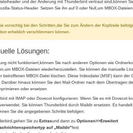
ateiheader und der Änderung mit Thunderbird vertraut sind,können S
zilla-Status-Header. Setzen Sie ihn auf 0 oder Null,um MBOX-Dateien
ie vorsichtig bei den Schritten,die Sie zum Ändern der Kopfzeile befolg
uation erheblich verschlimmern können.
uelle Lösungen:
ung nicht funktioniert,können Sie nach anderen Optionen wie Ordnerk
en,um MBOX-Dateien wiederherzustellen. Sie können die manuelle Lös
r betroffenen MBOX-Datei löschen. Diese Indexdatei (MSF) kann der 
 Darüber hinaus können Sie den Mail-Ordner nach dem Übertragen der
primieren oder ersetzen.
ird mit IMAP oder Dovecot konfigurieren. Wenn Sie es mit Dovecot kon
rwendet. Sie können Thunderbird durch Maildir ersetzen. Es handelt 
önnen Sie die angegebenen Schritte befolgen:
derbird,gehen Sie zu
Extras
und dann zu
Optionen>>Erweitert
achrichtenspeichertyp auf „Maildir"
fest