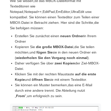
Wie Sie wissen,ist das MBOX-Dateiformat mit
Texteditoren wie
Notepad,Notepad++,EditPad,EmEditor,UltraEdit usw.
kompatibel. Sie können einen Texteditor zum Teilen einer
MBOX-Datei in Betracht ziehen. Hier sind die Schritte,die
Sie befolgen müssen:
Erstellen Sie zunächst einen
neuen Ordner
in Ihrem
Ordner
Kopieren Sie
die große MBOX-Datei
,die Sie teilen
möchten,und
fügen Sie
sie in den neuen Ordner ein
(
wiederholen Sie den Vorgang noch einmal
).
Daher verfügen Sie über
zwei Kopien
der Ziel-MBOX-
Datei.
Klicken Sie mit der rechten Maustaste
auf die erste
Kopie
und
öffnen Sie
sie mit einem Texteditor.
Sie können ein Muster bemerken,das eine E-Mail
durch eine andere trennt. Die Abteilung nutzt
„
From
",um erfolgreich zu sein.