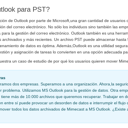
tlook para PST?
ción de Outlook por parte de Microsoft,una gran cantidad de usuario
ión del correo electrónico. No sólo los individuos sino también las em
sa para la gestión del correo electrónico. Outlook también es una herr
s archivados y más recientes. Un archivo PST puede almacenar hasta 
namiento de datos es óptima. Además,Outlook es una utilidad segura d
estión y asignación de tareas lo convierten en una opción adecuada par
uestra un caso de estudio de por qué los usuarios quieren mover Mim
ras
ramos dos empresas. Superamos a una organización. Ahora,la segurid
r problema. Utilizamos MS Outlook para la gestión de datos. Otra empr
tiene más de 10.000 archivos que queremos recuperar. Trabajar en do
n entre sí puede provocar un desorden de datos e interrumpir el flujo d
mover todos los datos archivados de Mimecast a MS Outlook. ¿Existe 