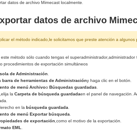
tar datos de archivo Mimecast localmente.
xportar datos de archivo Mime
plicar el método indicado,le solicitamos que preste atención a algunos 
 este método sólo cuando tengas el superadministrador,administrador t
o procedimientos de exportación simultáneos
sola de Administración
.
a
barra de herramientas de Administración
y haga clic en el botón.
ento de menú Archivo
o
Búsquedas guardadas
.
elija la
Carpeta de búsqueda guardada
en el panel de navegación. Aq
ada.
derecho en la
búsqueda guardada
.
ento de menú Exportar búsqueda
.
ropiedades de exportación
,como el motivo de la exportación.
rmato EML
.