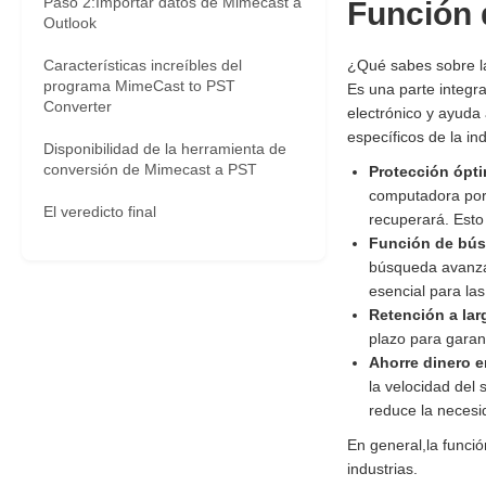
Paso 2:Importar datos de Mimecast a
Función 
Outlook
Características increíbles del
¿Qué sabes sobre la
programa MimeCast to PST
Es una parte integr
Converter
electrónico y ayuda 
específicos de la ind
Disponibilidad de la herramienta de
conversión de Mimecast a PST
Protección ópt
computadora port
El veredicto final
recuperará. Esto 
Función de bús
búsqueda avanzada
esencial para la
Retención a lar
plazo para garan
Ahorre dinero 
la velocidad del
reduce la necesi
En general,la funci
industrias.