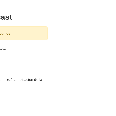
cast
puntos.
otal
uí está la ubicación de la