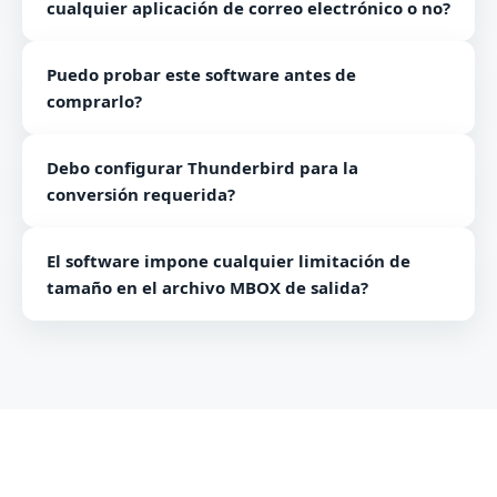
cualquier aplicación de correo electrónico o no?
No, no es necesario instalar ninguna aplicación de
Puedo probar este software antes de
correo electrónico para la conversión de archivos EML
comprarlo?
a formato MBOX con este software.
Sí, puedes probar este software descargando su
Debo configurar Thunderbird para la
versión demo.
conversión requerida?
No, la instalación de Thunderbird no es necesaria
El software impone cualquier limitación de
para la conversión de archivos EML a formato MBOX.
tamaño en el archivo MBOX de salida?
No, no existe tal límite especificado por el software.