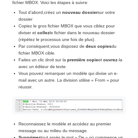
fichier MBOX. Voici les étapes à suivre:
Tout d’abord,créez un
nouveau dossier
sur votre
dossier
Copiez le gros fichier MBOX que vous ciblez pour
diviser et
collez
le fichier dans le nouveau dossier
(répétez le processus une fois de plus).
Par conséquent,vous disposez de
deux copies
du
fichier MBOX cible.
Faites un clic droit sur la
première copie
et
ouvrez
-la
avec un éditeur de texte.
Vous pouvez remarquer un modèle qui divise un e-
mail avec un autre. La division utilise « From » pour
réussir.
Reconnaissez le modèle et accédez au premier
message ou au milieu du message.
Supprimez
tout après le mot « De » où commence un