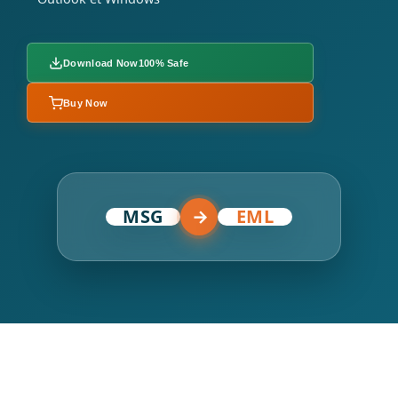
Download Now
100% Safe
Buy Now
MSG
→
EML