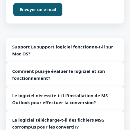
Envoyer un e-mail
Support Le support logiciel fonctionne-t-il sur
Mac OS?
Non, le logiciel est compatible uniquement avec les
Comment puis-je évaluer le logiciel et son
plates-formes Windows.
fonctionnement?
Vous pouvez opter pour une version gratuite du
Le logiciel nécessite-t-il l'installation de MS
convertisseur MSG vers EML pour évaluer le logiciel
Outlook pour effectuer la conversion?
et son fonctionnement.
Non, le logiciel ne nécessite pas d'installation de MS
Le logiciel télécharge-t-il des fichiers MSG
Outlook pour effectuer la conversion.
corrompus pour les convertir?