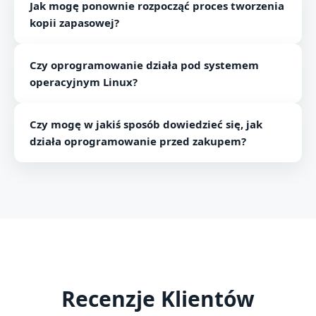
Jak mogę ponownie rozpocząć proces tworzenia
wielkości bazy danych i połączenia internetowego.
kopii zapasowej?
Generalnie oprogramowanie zajmuje kilka minut.
Możesz użyć opcji Wznów, aby ponownie uruchomić
Czy oprogramowanie działa pod systemem
proces tworzenia kopii zapasowej.
operacyjnym Linux?
Nie, oprogramowanie działa tylko na platformach
Czy mogę w jakiś sposób dowiedzieć się, jak
Windows, więc nie można go zainstalować w systemie
działa oprogramowanie przed zakupem?
Linux.
Możesz pobrać oprogramowanie do tworzenia kopii
zapasowych G Suite, aby sprawdzić, czy działa.
Recenzje Klientów