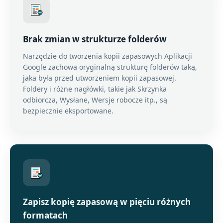
Brak zmian w strukturze folderów
Narzędzie do tworzenia kopii zapasowych Aplikacji
Google zachowa oryginalną strukturę folderów taką,
jaka była przed utworzeniem kopii zapasowej.
Foldery i różne nagłówki, takie jak Skrzynka
odbiorcza, Wysłane, Wersje robocze itp., są
bezpiecznie eksportowane.
Zapisz kopię zapasową w pięciu różnych
formatach