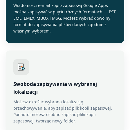
Wiadomości e-mail kopię zapasową Google Apps
można zapisywać w pięciu różnych formatach — PST,
EML, EMLX, MBOX i MSG. Możesz wybrać dowolny
format do zapisywania plików danych zgodnie z
własnym wyborem.
Swoboda zapisywania w wybranej
lokalizacji
Możesz określić wybraną lokalizację
przechowywania, aby zapisać plik kopii zapasowej.
Ponadto możesz osobno zapisać pliki kopii
zapasowej, tworząc nowy folder.