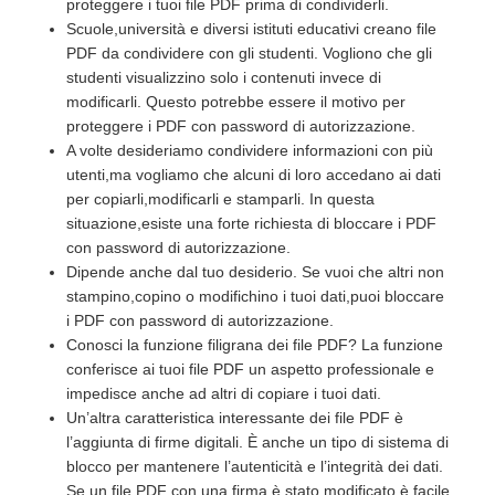
proteggere i tuoi file PDF prima di condividerli.
Scuole,università e diversi istituti educativi creano file
PDF da condividere con gli studenti. Vogliono che gli
studenti visualizzino solo i contenuti invece di
modificarli. Questo potrebbe essere il motivo per
proteggere i PDF con password di autorizzazione.
A volte desideriamo condividere informazioni con più
utenti,ma vogliamo che alcuni di loro accedano ai dati
per copiarli,modificarli e stamparli. In questa
situazione,esiste una forte richiesta di bloccare i PDF
con password di autorizzazione.
Dipende anche dal tuo desiderio. Se vuoi che altri non
stampino,copino o modifichino i tuoi dati,puoi bloccare
i PDF con password di autorizzazione.
Conosci la funzione filigrana dei file PDF? La funzione
conferisce ai tuoi file PDF un aspetto professionale e
impedisce anche ad altri di copiare i tuoi dati.
Un’altra caratteristica interessante dei file PDF è
l’aggiunta di firme digitali. È anche un tipo di sistema di
blocco per mantenere l’autenticità e l’integrità dei dati.
Se un file PDF con una firma è stato modificato,è facile