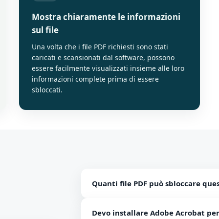
Mostra chiaramente le informazioni
sul file
Una volta che i file PDF richiesti sono stati
caricati e scansionati dal software, possono
essere facilmente visualizzati insieme alle loro
informazioni complete prima di essere
sbloccati.
Quanti file PDF può sbloccare que
Il numero di file PDF non è limitato. Pu
Devo installare Adobe Acrobat per 