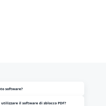
sto software?
oi sbloccare tutti i PDF che vuoi liberamente.
utilizzare il software di sblocco PDF?