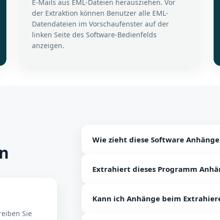
E-Mails aus EML-Dateien herausziehen. Vor
der Extraktion können Benutzer alle EML-
Datendateien im Vorschaufenster auf der
linken Seite des Software-Bedienfelds
anzeigen.
Wie zieht diese Software Anhänge
en
Befolgen Sie die angegebenen Anweis
Extrahiert dieses Programm Anhä
Anhängen aus EML-Dateien: Installier
von EML-Dateien zu extrahieren. EML-
Ja, sicher. Dieses Programm ermöglich
Option Anhänge und filtern Sie Anhäng
Kann ich Anhänge beim Extrahiere
EML-Dateien.
herausgezogenen Anhänge zu speichern
reiben Sie
verarbeiten. In wenigen Augenblicke
Ja, mit diesem Dienstprogramm könn