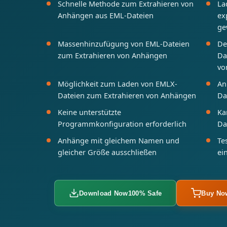
Schnelle Methode zum Extrahieren von
La
Anhängen aus EML-Dateien
ex
ge
Massenhinzufügung von EML-Dateien
De
zum Extrahieren von Anhängen
Da
vo
Möglichkeit zum Laden von EMLX-
An
Dateien zum Extrahieren von Anhängen
Da
Keine unterstützte
Ka
Programmkonfiguration erforderlich
Da
Anhänge mit gleichem Namen und
Te
gleicher Größe ausschließen
ei
Download Now
100% Safe
Buy No