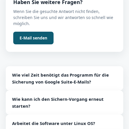
Haben Sie weitere Fragen?
Wenn Sie die gesuchte Antwort nicht finden,
schreiben Sie uns und wir antworten so schnell wie
möglich.
E-Mail senden
Wie viel Zeit benötigt das Programm für die
Sicherung von Google Suite-E-Mails?
Die von der Software benötigte Zeit hängt von der
Wie kann ich den Sichern-Vorgang erneut
Größe der Datenbank und der Internetverbindung
starten?
ab. Im Allgemeinen dauert die Software einige
Minuten.
Mit Hilfe der Option Fortsetzen können Sie den
Arbeitet die Software unter Linux OS?
Sicherungsvorgang neu starten.