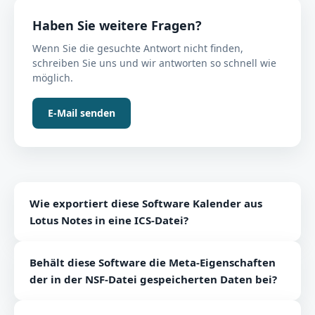
Haben Sie weitere Fragen?
Wenn Sie die gesuchte Antwort nicht finden,
schreiben Sie uns und wir antworten so schnell wie
möglich.
E-Mail senden
Wie exportiert diese Software Kalender aus
Lotus Notes in eine ICS-Datei?
Angegeben sind die Schritte zum Exportieren von
Behält diese Software die Meta-Eigenschaften
Lotus Notes-Kalendereinträgen in das ICS-
der in der NSF-Datei gespeicherten Daten bei?
Dateiformat – Installieren und starten Sie die
Software auf Ihrem Windows-PC. Fügen Sie einzelne
Ja, dieses Programm behält die Integrität der Daten
oder mehrere NSF-Dateien hinzu. Verwenden Sie die