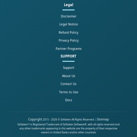
Legal
Disclaimer
Legal Notice
Refund Policy
Privacy Policy
Partner Programs
SUPPORT
Support
About Us
Contact Us
Terms to Use
Docs
Copyright
Sitemap
2015 - 2026 © Softaken All Rights Reserved. |
Softaken™ is Registered Trademark of Softaken Software®, with all rights reserved and
any other trademarks appearing in this website are the property of their respective
owners in United States and/or other countries