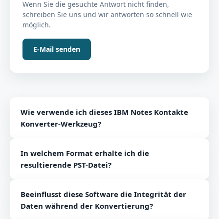
Wenn Sie die gesuchte Antwort nicht finden,
schreiben Sie uns und wir antworten so schnell wie
möglich.
E-Mail senden
Wie verwende ich dieses IBM Notes Kontakte
Konverter-Werkzeug?
Gehen Sie die Schritte durch, um den vollständigen
In welchem Format erhalte ich die
Konvertierungsprozess zu kennen: Installieren und
resultierende PST-Datei?
öffnen Sie die Software auf Ihrem Windows-PC.
Durchsuchen Sie eine oder mehrere NSF-Dateien.
Nach der Konvertierung von NSF-Dateikontakten
Wählen Sie eine beliebige Exportoption. Geben Sie
Beeinflusst diese Software die Integrität der
können Benutzer Daten in einer Unicode-PST-Datei
den Pfad für die resultierende Datei an. Klicken Sie
Daten während der Konvertierung?
abrufen, die sich problemlos in MS Outlook 2019,
auf die Schaltfläche Jetzt generieren.
2016, 2013, 2010 usw. öffnen lässt.