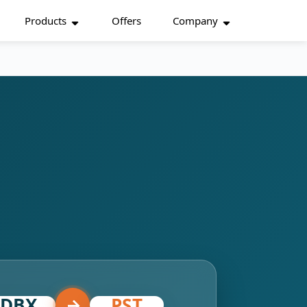
Products
Offers
Company
DBX
PST
→