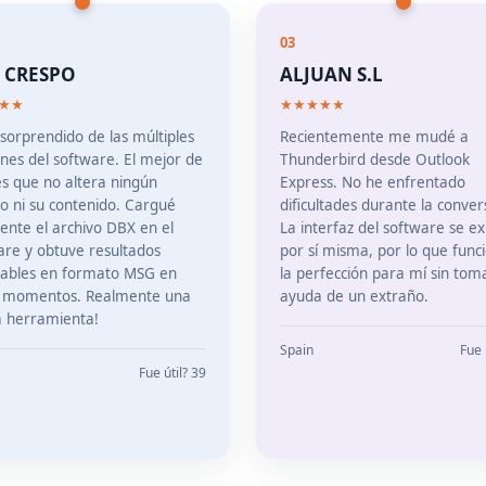
03
 CRESPO
ALJUAN S.L
★★
★★★★★
 sorprendido de las múltiples
Recientemente me mudé a
ones del software. El mejor de
Thunderbird desde Outlook
es que no altera ningún
Express. No he enfrentado
vo ni su contenido. Cargué
dificultades durante la conver
mente el archivo DBX en el
La interfaz del software se ex
are y obtuve resultados
por sí misma, por lo que func
ables en formato MSG en
la perfección para mí sin toma
 momentos. Realmente una
ayuda de un extraño.
 herramienta!
Spain
Fue 
Fue útil? 39