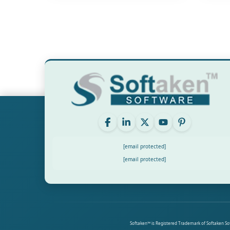
[email protected]
[email protected]
Softaken™ is Registered Trademark of Softaken Soft