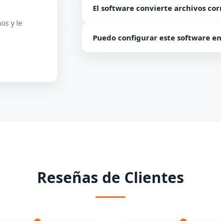
El software convierte archivos co
DBX.
os y le
No, el software admite la conversión s
Puedo configurar este software en
No, el software funciona solo en plat
Reseñas de Clientes