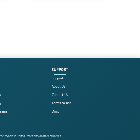
SUPPORT
Support
About Us
y
Contact Us
y
Terms to Use
grams
Docs
tive owners in United States and/or other countries