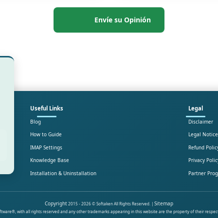
Envíe su Opinión
Useful Links
Legal
Blog
Disclaimer
How to Guide
Legal Notice
IMAP Settings
Refund Polic
Knowledge Base
Privacy Polic
Installation & Uninstallation
Partner Pro
Copyright
Sitemap
2015 - 2026 © Softaken All Rights Reserved. |
ware®, with all rights reserved and any other trademarks appearing in this website are the property of their respec