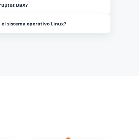
rruptos DBX?
olo de archivos DBX sanos.
 el sistema operativo Linux?
aformas Windows.