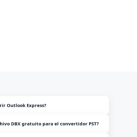
rir Outlook Express?
dependiente que funciona sin abrir Outlook
chivo DBX gratuito para el convertidor PST?
e DBX a PST, puede convertir solo 10 archivos