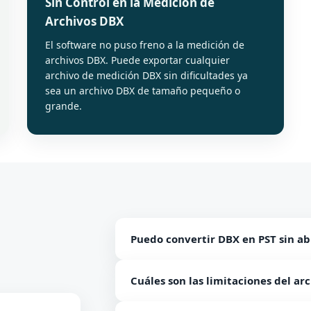
Sin Control en la Medición de
Archivos DBX
El software no puso freno a la medición de
archivos DBX. Puede exportar cualquier
archivo de medición DBX sin dificultades ya
sea un archivo DBX de tamaño pequeño o
grande.
Puedo convertir DBX en PST sin ab
Sí, el software es una herramienta in
Cuáles son las limitaciones del ar
Express.
Con la versión gratuita de migración d