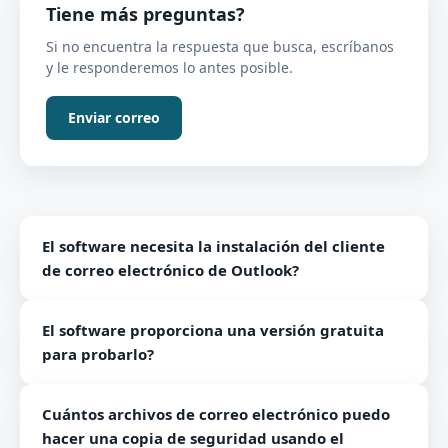
Tiene más preguntas?
Si no encuentra la respuesta que busca, escríbanos
y le responderemos lo antes posible.
Enviar correo
El software necesita la instalación del cliente
de correo electrónico de Outlook?
No, no existe la necesidad de Outlook para el
El software proporciona una versión gratuita
software de copia de seguridad de Hotmail.
para probarlo?
Sí, la herramienta viene con la versión gratuita para
Cuántos archivos de correo electrónico puedo
ayudarlo a probar sus características y funciones.
hacer una copia de seguridad usando el