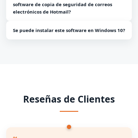
software de copia de seguridad de correos
electrónicos de Hotmail?
No existe tal límite en la cantidad de archivos de
Se puede instalar este software en Windows 10?
correo electrónico para respaldo del software. Puede
hacer copias de seguridad libremente de cualquier
Sí, puede instalar el software en todas las principales
número de correos electrónicos de Hotmail.
versiones de Windows, incluido Windows 10.
Reseñas de Clientes