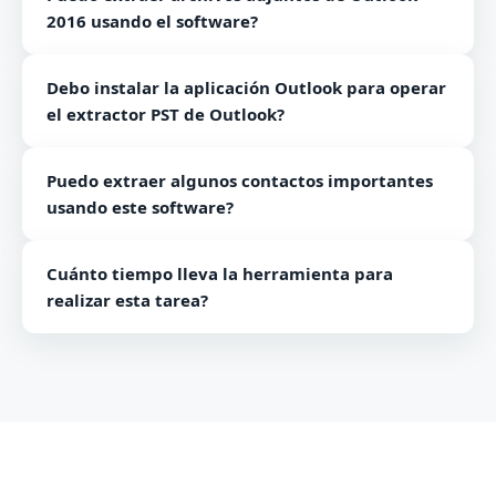
2016 usando el software?
Sí, todas las versiones de Outlook son compatibles
Debo instalar la aplicación Outlook para operar
con el software.
el extractor PST de Outlook?
No, no necesita instalar la aplicación de Outlook. Es
Puedo extraer algunos contactos importantes
una herramienta independiente que funciona sin
usando este software?
Outlook.
Sí, solo puede extraer los archivos de contacto
Cuánto tiempo lleva la herramienta para
importantes según sus deseos utilizando este
realizar esta tarea?
software.
El software simplemente toma unos minutos para
realizar la tarea. Además, depende del número y
tamaño de los archivos.