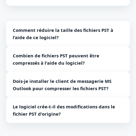
Comment réduire la taille des fichiers PST à
l’aide de ce logiciel?
Voici les étapes à suivre pour compresser un fichier
Combien de fichiers PST peuvent être
PST - Installez le logiciel et chargez les fichiers PST
compressés à l'aide du logiciel?
requis. Obtenez un aperçu propre de ces fichiers
Définir l'emplacement de sortie Enfin, cliquez sur
Il n'y a pas de telle limitation sur le nombre de
convertir maintenant
Dois-je installer le client de messagerie MS
fichiers PST.
Outlook pour compresser les fichiers PST?
Non, il n'est pas nécessaire d'installer MS Outlook
Le logiciel crée-t-il des modifications dans le
pour utiliser le logiciel PST compact.
fichier PST d'origine?
Non, le logiciel n'apporte aucune modification au
fichier PST d'origine.