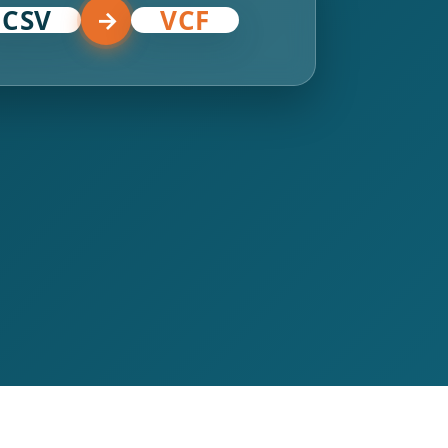
CSV
VCF
→