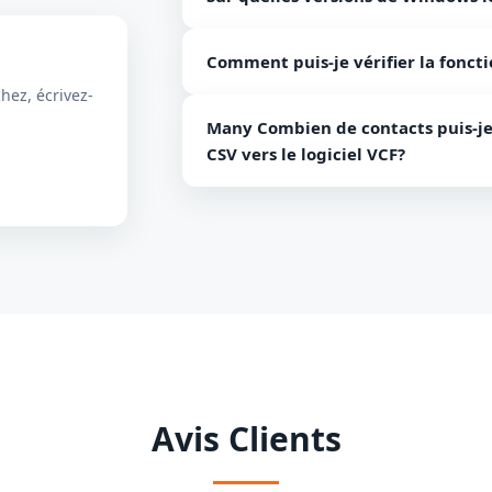
Tool L'outil de conversion CSV vers vC
Comment puis-je vérifier la foncti
de Windows.
hez, écrivez-
En utilisant la version gratuite des co
Many Combien de contacts puis-je
facilement vous familiariser avec les fo
CSV vers le logiciel VCF?
Vous êtes libre de charger un nombre 
est téléchargé à la fois à l'aide du logic
Avis Clients