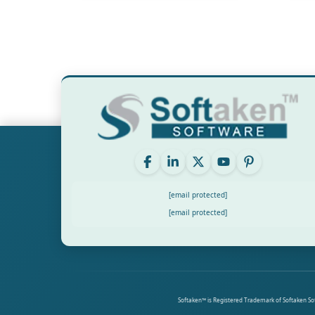
[email protected]
[email protected]
Softaken™ is Registered Trademark of Softaken Soft