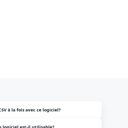
CSV à la fois avec ce logiciel?
mais notre logiciel prend en charge la conversion
logiciel est-il utilisable?