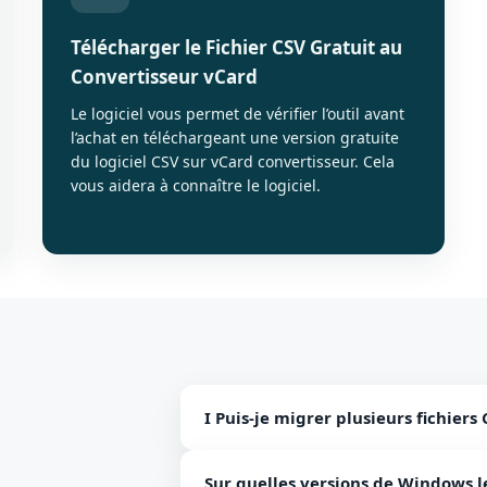
Télécharger le Fichier CSV Gratuit au
Convertisseur vCard
Le logiciel vous permet de vérifier l’outil avant
l’achat en téléchargeant une version gratuite
du logiciel CSV sur vCard convertisseur. Cela
vous aidera à connaître le logiciel.
I Puis-je migrer plusieurs fichiers 
Non, nous sommes désolés de le dire, 
Sur quelles versions de Windows le 
de fichier CSV unique à la fois.