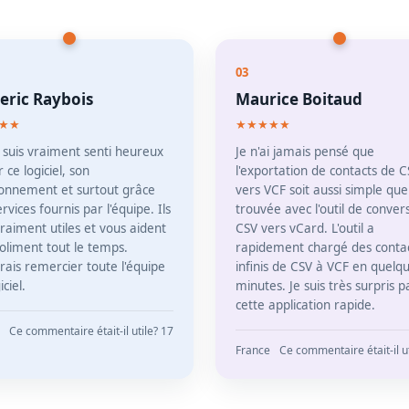
03
eric Raybois
Maurice Boitaud
★★
★★★★★
 suis vraiment senti heureux
Je n'ai jamais pensé que
r ce logiciel, son
l'exportation de contacts de 
ionnement et surtout grâce
vers VCF soit aussi simple que j
rvices fournis par l'équipe. Ils
trouvée avec l'outil de conver
raiment utiles et vous aident
CSV vers vCard. L'outil a
poliment tout le temps.
rapidement chargé des conta
rais remercier toute l'équipe
infinis de CSV à VCF en quelq
iciel.
minutes. Je suis très surpris p
cette application rapide.
Ce commentaire était-il utile? 17
France
Ce commentaire était-il ut