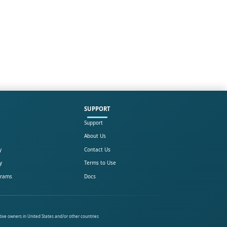
SUPPORT
Support
About Us
y
Contact Us
y
Terms to Use
grams
Docs
tive owners in United States and/or other countries