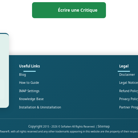
Écrire une Critique
Useful Links
Legal
Blog
Disclaimer
How to Guide
Legal Notice
IMAP Settings
Refund Polic
Knowledge Base
Privacy Polic
Installation & Uninstallation
Partner Pro
Copyright
Sitemap
2015 - 2026 © Softaken All Rights Reserved. |
ware®, with all rights reserved and any other trademarks appearing in this website are the property of their respec