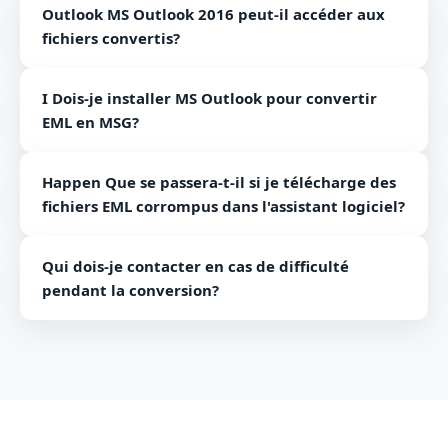
Outlook MS Outlook 2016 peut-il accéder aux
fichiers convertis?
Oui, les fichiers MSG convertis sont accessibles par
I Dois-je installer MS Outlook pour convertir
MS Outlook 2016.
EML en MSG?
Non, l'installation de MS Outlook n'est pas requise
Happen Que se passera-t-il si je télécharge des
pour convertir des fichiers EML en fichiers MSG.
fichiers EML corrompus dans l'assistant logiciel?
Le logiciel refuse de charger des fichiers corrompus.
Qui dois-je contacter en cas de difficulté
Vous devez réparer ces fichiers EML. Le logiciel ne
pendant la conversion?
fonctionne qu'avec des fichiers EML sains.
Vous pouvez contacter notre service clientèle ou
utiliser le service d'assistance par chat en cas de
problème. Un service 24 * 7 est disponible pour
chaque utilisateur.