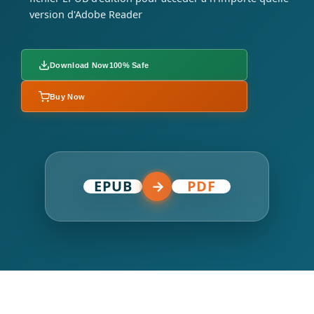
version d'Adobe Reader
Download Now
100% Safe
Buy Now
EPUB
→
PDF