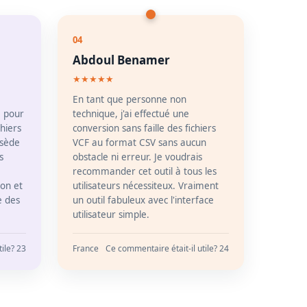
04
Abdoul Benamer
★★★★★
En tant que personne non
e pour
technique, j'ai effectué une
chiers
conversion sans faille des fichiers
ssède
VCF au format CSV sans aucun
s
obstacle ni erreur. Je voudrais
recommander cet outil à tous les
ion et
utilisateurs nécessiteux. Vraiment
te des
un outil fabuleux avec l'interface
utilisateur simple.
ile? 23
France
Ce commentaire était-il utile? 24