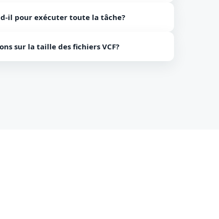
Windows uniquement, il ne prend donc pas en
d-il pour exécuter toute la tâche?
tosh.
la taille et du nombre de fichiers VCF.
ons sur la taille des fichiers VCF?
 temps.
ous pouvez charger n'importe quel fichier VCF de