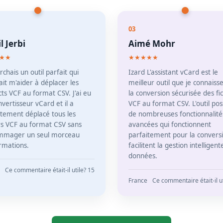
03
l Jerbi
Aimé Mohr
★★
★★★★★
rchais un outil parfait qui
Izard L'assistant vCard est le
it m'aider à déplacer les
meilleur outil que je connaiss
ts VCF au format CSV. J'ai eu
la conversion sécurisée des fi
vertisseur vCard et il a
VCF au format CSV. L'outil po
itement déplacé tous les
de nombreuses fonctionnalité
ers VCF au format CSV sans
avancées qui fonctionnent
mmager un seul morceau
parfaitement pour la convers
ormations.
facilitent la gestion intelligen
données.
Ce commentaire était-il utile? 15
France
Ce commentaire était-il ut