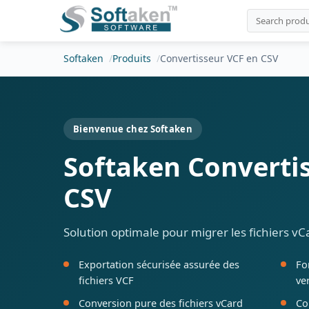
Softaken
Produits
Convertisseur VCF en CSV
Bienvenue chez Softaken
Softaken Converti
CSV
Solution optimale pour migrer les fichiers v
Exportation sécurisée assurée des
Fo
fichiers VCF
ve
Conversion pure des fichiers vCard
Co