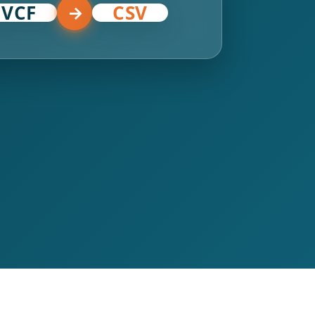
VCF
CSV
→