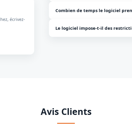
Non, notre logiciel est un utilitaire 
Combien de temps le logiciel pren
charge le système d’exploitation Macin
hez, écrivez-
Generally Cela dépend généralement de 
Le logiciel impose-t-il des restricti
Cependant, le logiciel prend moins de
L'outil n'impose aucune restriction. V
taille.
Avis Clients