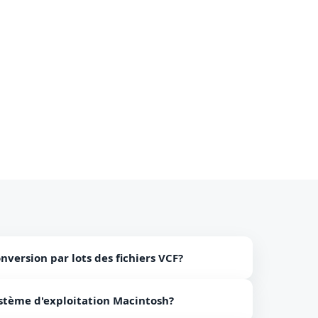
onversion par lots des fichiers VCF?
 en charge la conversion par lots de fichiers VCF.
système d'exploitation Macintosh?