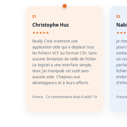
01
02
Christophe Huc
Nabi
★★★★★
★★★
Really C'est vraiment une
Je che
application utile qui a déplacé tous
pourra
les fichiers VCF au format CSV. Sans
contac
aucune limitation de taille de fichier.
un con
Le logiciel a une interface simple,
parfa
donc j'ai manipulé cet outil sans
fichi
aucune aide. Chapeau aux
endo
développeurs et à leurs efforts.
d'inf
France
Ce commentaire était-il utile? 19
France