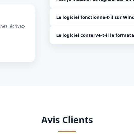
Le logiciel ne peut fonctionner que su
Le logiciel fonctionne-t-il sur Wi
pouvez donc pas l’exécuter sur un ord
hez, écrivez-
Oui, le logiciel prend en charge toute
Le logiciel conserve-t-il le format
exécuté sur Windows 10.
Oui, aucun fichier EML ne sera modifi
Avis Clients