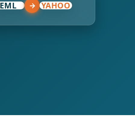
EML
YAHOO
→