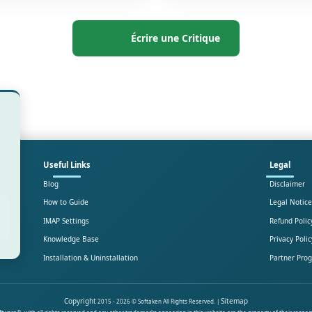
Écrire une Critique
Useful Links
Legal
Blog
Disclaimer
How to Guide
Legal Notice
IMAP Settings
Refund Polic
Knowledge Base
Privacy Polic
Installation & Uninstallation
Partner Pro
Copyright
Sitemap
2015 - 2026 © Softaken All Rights Reserved. |