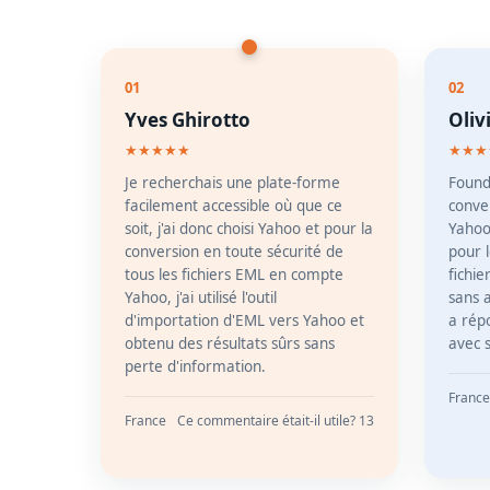
01
02
Yves Ghirotto
Oliv
★★★★★
★★★
Je recherchais une plate-forme
Found 
facilement accessible où que ce
conve
soit, j'ai donc choisi Yahoo et pour la
Yahoo
conversion en toute sécurité de
pour l
tous les fichiers EML en compte
fichi
Yahoo, j'ai utilisé l'outil
sans a
d'importation d'EML vers Yahoo et
a rép
obtenu des résultats sûrs sans
avec s
perte d'information.
France
France
Ce commentaire était-il utile? 13