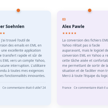
03
ier Soehnlen
Alex Pawle
★★
★★★★★
J'ai trouvé l'outil de
La conversion des fichiers EM
rsion des emails en EML en
Yahoo n’était pas si facile
 une excellente application
auparavant, mais le logiciel d
e transfert rapide et sûr de
conversion EML en Yahoo a r
ers EML vers un compte Yahoo,
cette tâche aisée et confortab
ucune interruption. L'utilitaire
me permettant de sortir de l
ondu à toutes mes exigences
situation et de faciliter mon tr
es fonctionnalités innovantes.
Merci à toute l'équipe du logici
Ce commentaire était-il utile? 24
France
Ce commentaire était-il ut