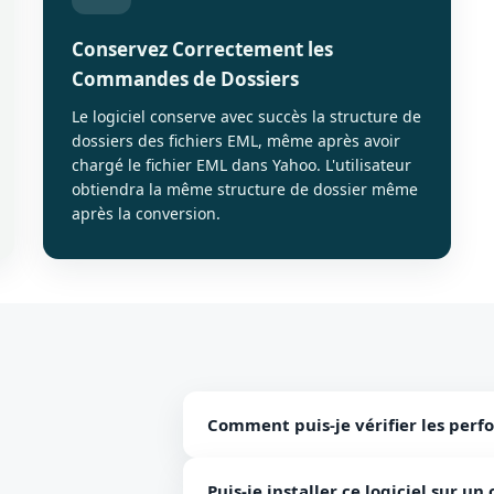
Conservez Correctement les
Commandes de Dossiers
Le logiciel conserve avec succès la structure de
dossiers des fichiers EML, même après avoir
chargé le fichier EML dans Yahoo. L'utilisateur
obtiendra la même structure de dossier même
après la conversion.
Comment puis-je vérifier les perfo
Vous pouvez utiliser une version d'éva
Puis-je installer ce logiciel sur u
logiciel.