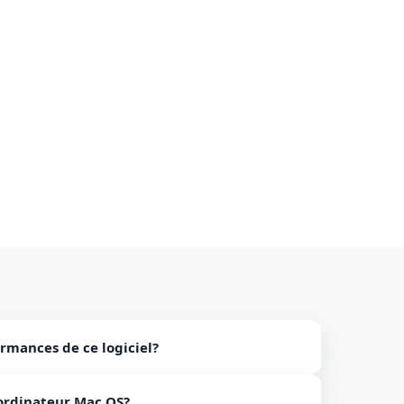
rmances de ce logiciel?
luation gratuite pour vérifier les performances du
n ordinateur Mac OS?