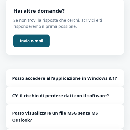
Hai altre domande?
Se non trovi la risposta che cerchi, scrivici e ti
risponderemo il prima possibile.
Invia e-mail
Posso accedere all'applicazione in Windows 8.1?
Sì, il software di apertura file MSG verrà eseguito su
C'è il rischio di perdere dati con il software?
tutte le versioni di Windows, incluso Windows 8.1.
Il software di lettura di file MSG è uno strumento
Posso visualizzare un file MSG senza MS
sicuro in modo che non sia possibile alcuna perdita di
Outlook?
dati.