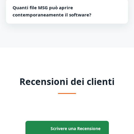
Sì, MS Outlook non ha bisogno di essere installato
Quanti file MSG può aprire
poiché il software funziona in modo indipendente.
contemporaneamente il software?
Puoi aprire tutti i file MSG che desideri con lo
strumento MSG Viewer.
Recensioni dei clienti
Scrivere una Recensione