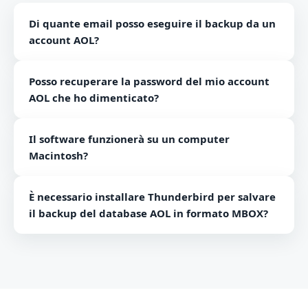
Di quante email posso eseguire il backup da un
account AOL?
Non ci sono limiti al backup della posta elettronica. Lo
Posso recuperare la password del mio account
strumento è in grado di eseguire il backup di un
AOL che ho dimenticato?
numero illimitato di database AOL.
No, lo strumento non supporta il recupero della
Il software funzionerà su un computer
password.
Macintosh?
Il software di conversione da AOL a Outlook funziona
È necessario installare Thunderbird per salvare
solo su piattaforme Windows. Non può essere
il backup del database AOL in formato MBOX?
installato su computer Mac.
No, non è necessario installare Thunderbird per
eseguire il backup del database AOL in formato
MBOX.