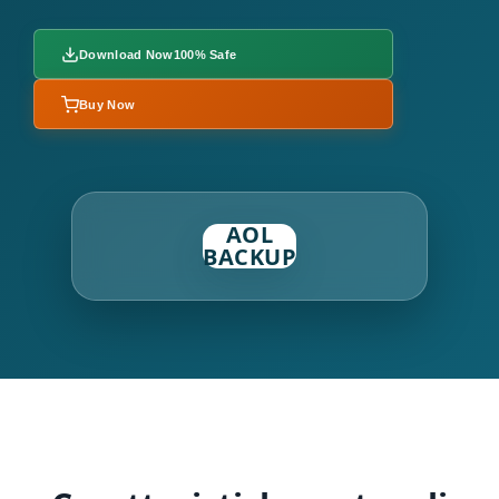
Download Now
100% Safe
Buy Now
AOL
BACKUP