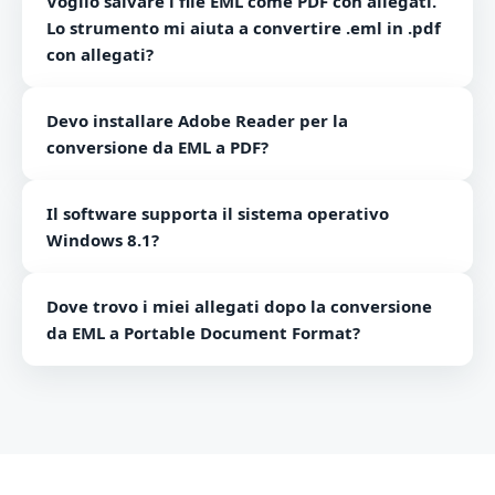
Voglio salvare i file EML come PDF con allegati.
Lo strumento mi aiuta a convertire .eml in .pdf
con allegati?
Sì, utilizzando il programma EML in Adobe PDF, puoi
Devo installare Adobe Reader per la
convertire facilmente EML 2 PDF insieme agli allegati
conversione da EML a PDF?
senza alterare le informazioni univoche.
No Adobe Reader non è richiesto per il processo di
Il software supporta il sistema operativo
conversione. Il software funziona in modo
Windows 8.1?
indipendente.
Sì, lo strumento supporta tutte le versioni di Windows
Dove trovo i miei allegati dopo la conversione
incluso il sistema operativo Windows 8.1.
da EML a Portable Document Format?
Otterrai allegati in una cartella separata nella
destinazione di output selezionata per salvare i
risultati.