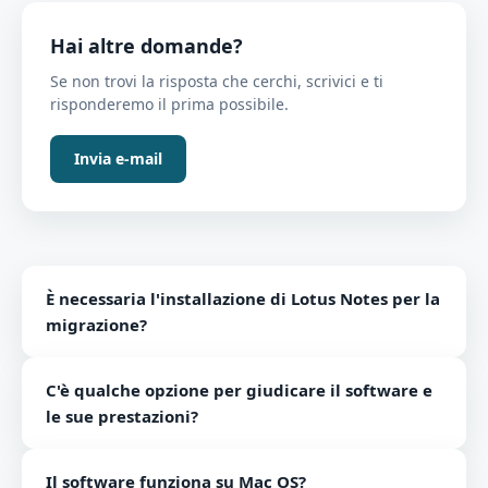
Hai altre domande?
Se non trovi la risposta che cerchi, scrivici e ti
risponderemo il prima possibile.
Invia e-mail
È necessaria l'installazione di Lotus Notes per la
migrazione?
Sì, è necessaria l'installazione di Lotus Notes per
C'è qualche opzione per giudicare il software e
eseguire la conversione del file MBOX in formato NSF.
le sue prestazioni?
Riceverai una versione demo di MBOX a NSF
Il software funziona su Mac OS?
Conversione Attrezzo per verificare il software e le