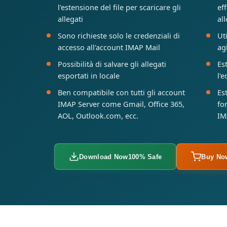
l'estensione del file per scaricare gli
ef
allegati
al
Sono richieste solo le credenziali di
Ut
accesso all'account IMAP Mail
agl
Possibilità di salvare gli allegati
Es
esportati in locale
l'
Ben compatibile con tutti gli account
Es
IMAP Server come Gmail, Office 365,
fo
AOL, Outlook.com, ecc.
IM
Download Now
100% Safe
Buy No