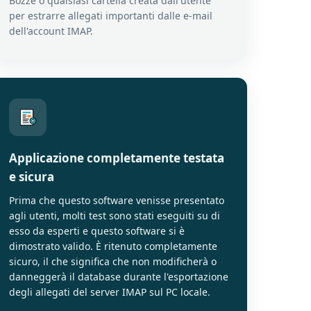
Bozze o qualsiasi cartella creata dall'utente
per estrarre allegati importanti dalle e-mail
dell'account IMAP.
Applicazione completamente testata
e sicura
Prima che questo software venisse presentato
agli utenti, molti test sono stati eseguiti su di
esso da esperti e questo software si è
dimostrato valido. È ritenuto completamente
sicuro, il che significa che non modificherà o
danneggerà il database durante l'esportazione
degli allegati del server IMAP sul PC locale.