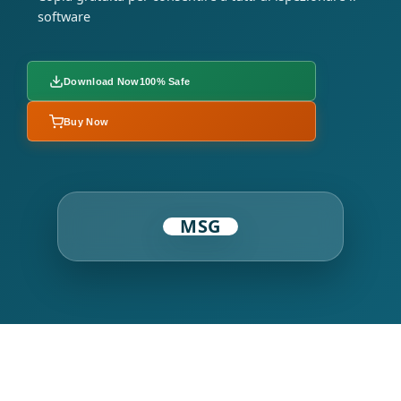
software
Download Now
100% Safe
Buy Now
MSG