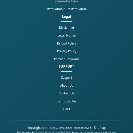
Knowledge Base
Installation & Uninstallation
Legal
Disclaimer
Legal Notice
Refund Policy
Privacy Policy
Partner Programs
SUPPORT
Support
About Us
Contact Us
Terms to Use
Docs
Copyright
Sitemap
2015 - 2026 © Softaken All Rights Reserved. |
Softaken™ is Registered Trademark of Softaken Software®, with all rights reserved and