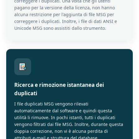
correggere i duplicati. Una volta che gli utenti
pagano per la versione della licenza, non hanno
alcuna restrizione per l'aggiunta di file MSG per
correggere i duplicati. Inoltre, i file di dati ANSI e
Unicode MSG sono assistiti dallo strumento.
Ricerca e rimozione istantanea dei
duplicati
I file duplicati MSG vengono rilevati
automaticamente dal software e quindi questa
utilità li rimuove. In pochi istanti, tutti i duplicati
vengono filtrati dai file MSG. Inoltre, durante questa
doppia correzione, non vi è alcuna perdita di
attributi e-mail e struttura del database.