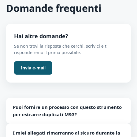
Domande frequenti
Hai altre domande?
Se non trovi la risposta che cerchi, scrivici e ti
risponderemo il prima possibile.
Invia e-mail
Puoi fornire un processo con questo strumento
per estrarre duplicati MSG?
Sì, segui i passaggi indicati per correggere gli
I miei allegati rimarranno al sicuro durante la
elementi di dati duplicati MSG - Avvia e apri questo