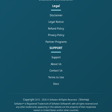
Legal
Disclaimer
Legal Notice
Refund Policy
Privacy Policy
Partner Programs
SUPPORT
Support
About Us
Contact Us
Terms to Use
Docs
Copyright
Sitemap
2015 - 2026 © Softaken All Rights Reserved. |
Softaken™ is Registered Trademark of Softaken Software®, with all rights reserved and
any other trademarks appearing in this website are the property of their respective
owners in United States and/or other countries