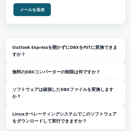
メールを送信
Outlook Expressを開かずにDBXをPSTに変換できま
すか？
はい、ソフトウェアはOutlook Expressメールクライアン
無料のDBXコンバーターの制限は何ですか？
トをインストールしなくても正常に機能します。
DBX移行の無料バージョンでは、10個のDBXファイルのみ
ソフトウェアは破損したDBXファイルを変換します
を変換できます。
か？
いいえ、ソフトウェアは正常なDBXファイルのみの変換を
Linuxオペレーティングシステムでこのソフトウェア
サポートします。
をダウンロードして実行できますか？