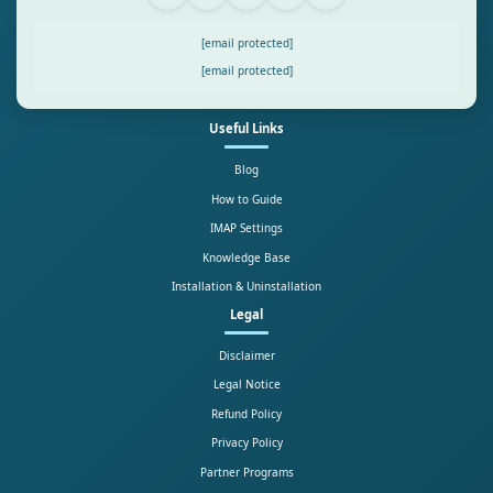
[email protected]
[email protected]
Useful Links
Blog
How to Guide
IMAP Settings
Knowledge Base
Installation & Uninstallation
Legal
Disclaimer
Legal Notice
Refund Policy
Privacy Policy
Partner Programs