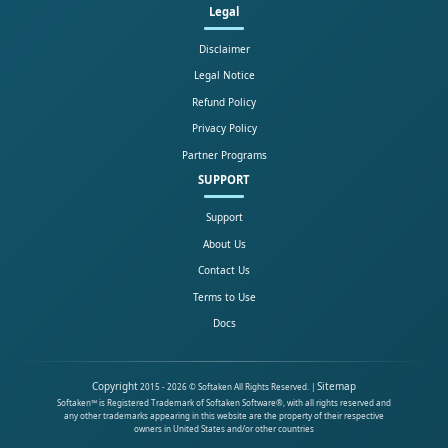
Legal
Disclaimer
Legal Notice
Refund Policy
Privacy Policy
Partner Programs
SUPPORT
Support
About Us
Contact Us
Terms to Use
Docs
Copyright
Sitemap
2015 - 2026 © Softaken All Rights Reserved. |
Softaken™ is Registered Trademark of Softaken Software®, with all rights reserved and
any other trademarks appearing in this website are the property of their respective
owners in United States and/or other countries