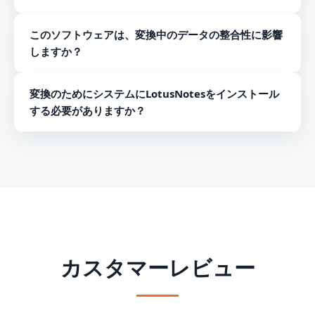
す。
NSFファイルの連絡先の変換後、ユーザーはMS Outlook
1つ以上のNSFファイルを参照します。
このソフトウェアは、変換中のデータの整合性に影響
2019、2016、2013、2010などで簡単に開くUnicodePST
いずれかのエクスポートオプションを選択します。
しますか？
ファイルでデータを取得できます。
結果のファイルのパスを指定します。
[今すぐ生成を開始]ボタンを押します。
ソフトウェアはスマートにプログラムされており、データ
変換のためにシステムにLotusNotesをインストール
の整合性に変更はありません。 変換中の連絡先のプロパ
する必要がありますか？
ティを適切に保持します。
はい、Lotus Notesをインストールしないと、このソフト
ウェアを使用できません。 ソフトウェアを使用するに
は、システムにLotusNotesプログラムが必要です。
カスタマーレビュー