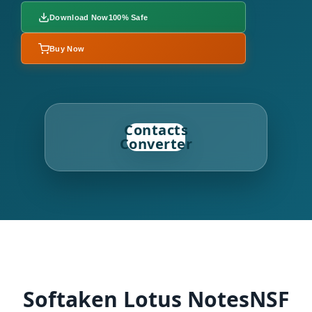
Download Now
100% Safe
Buy Now
Contacts
Converter
Softaken Lotus NotesNSF