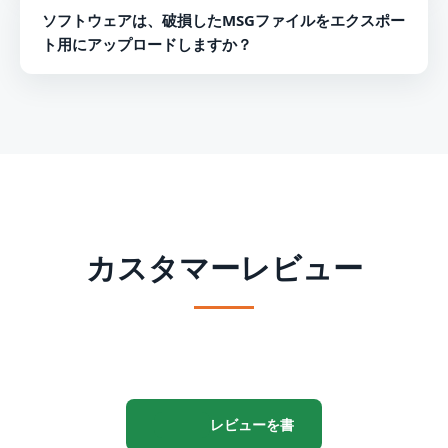
いいえ、変換を実行するためにMS Outlookをインストー
ソフトウェアは、破損したMSGファイルをエクスポー
ルする必要はありません。
ト用にアップロードしますか？
いいえ、申し訳ありませんが、当社のソフトウェアを使用
して変換できるのは正常なMSGファイルのみです。
カスタマーレビュー
レビューを書