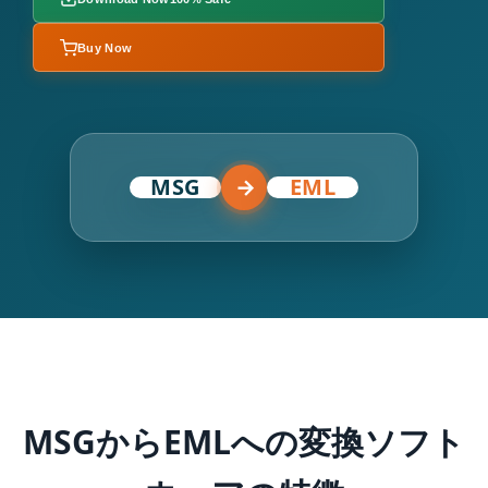
Buy Now
MSG
→
EML
MSGからEMLへの変換ソフト