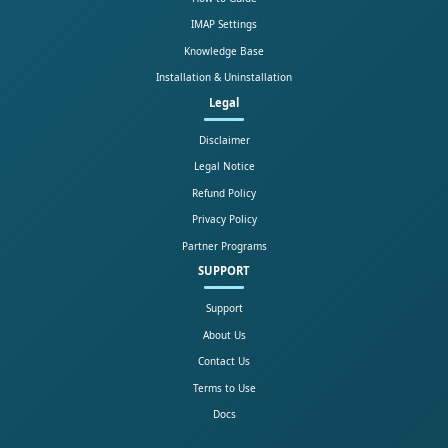
IMAP Settings
Knowledge Base
Installation & Uninstallation
Legal
Disclaimer
Legal Notice
Refund Policy
Privacy Policy
Partner Programs
SUPPORT
Support
About Us
Contact Us
Terms to Use
Docs