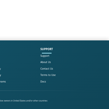
SUPPORT
Support
About Us
y
Contact Us
y
Terms to Use
grams
Docs
tive owners in United States and/or other countries