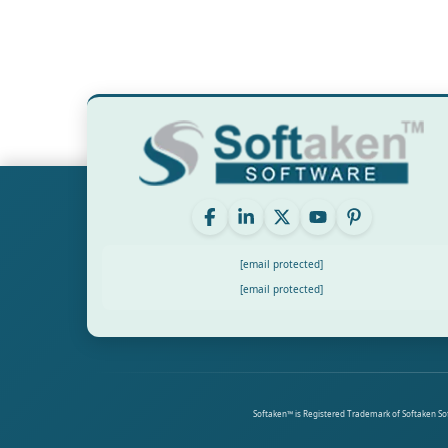
[email protected]
[email protected]
Softaken™ is Registered Trademark of Softaken Soft