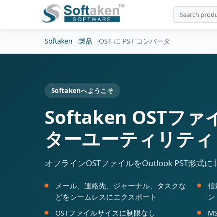
Softaken
製品
OST に PST コンバータ
Softakenへようこそ
Softaken OST
ターユーティリティ
オフラインOSTファイルをOutlook PST形
メール、連絡先、ジャーナル、タスクな
信
どをシームレスにエクスポート
ン
OSTファイルサイズに制限なし
M