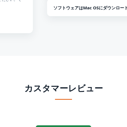
いいえ、ソフトウェアは任意のサイズの単
ソフトウェアはMac OSにダウンロー
れにより、変換プロセスがスムーズにな
いいえ、ソフトウェアはWindowsプラ
カスタマーレビュー