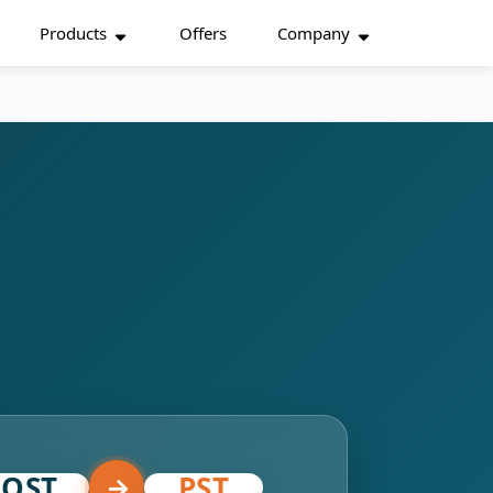
Products
Offers
Company
OST
PST
→