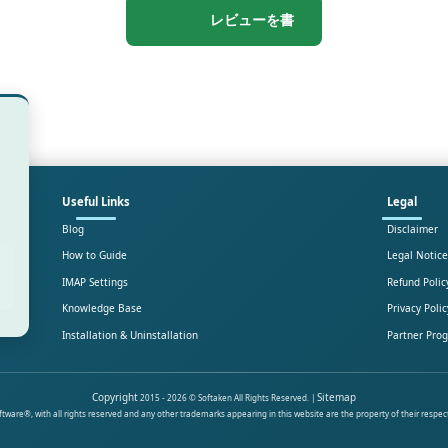
レビューを書
Useful Links
Legal
Blog
Disclaimer
How to Guide
Legal Notice
IMAP Settings
Refund Polic
Knowledge Base
Privacy Polic
Installation & Uninstallation
Partner Pro
Copyright
Sitemap
2015 - 2026 © Softaken All Rights Reserved. |
ware®, with all rights reserved and any other trademarks appearing in this website are the property of their respec