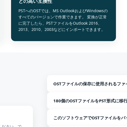
との高い互換性
PSTへのOSTでは、MS OutlookおよびWindowsの
すべてのバージョンで作業できます。 変換が正常
に完了したら、PSTファイルをOutlook 2016、
2013、2010、2003などにインポートできます。
OSTファイルの保存に使用されるファ
OSTファイルは、PST、EML、EMLX、M
180個のOSTファイルをPST形式
形式に保存できます。
ソフトウェアは、OSTファイルのPST形
このソフトウェアでOSTファイルを
ータベースのサイズによって異なります
ください。で