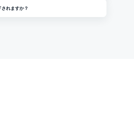
一のOSTファイルを一度にエクスポートします。 こ
ドされますか？
ります。
ットフォームでのみ動作します。