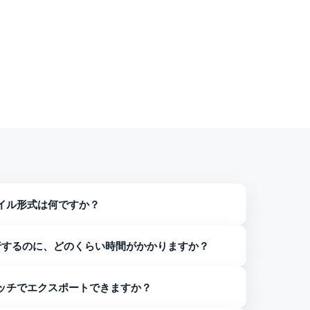
イル形式は何ですか？
BOX、MSG、HTML、MHTML、VCF形式など、複数の
に移行するのに、どのくらい時間がかかりますか？
式への変換に数分しかかかりません。 ただし、OSTデ
バッチでエクスポートできますか？
。