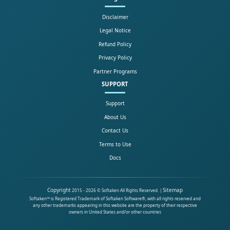
Disclaimer
Legal Notice
Refund Policy
Privacy Policy
Partner Programs
SUPPORT
Support
About Us
Contact Us
Terms to Use
Docs
Copyright
Sitemap
2015 - 2026 © Softaken All Rights Reserved. |
Softaken™ is Registered Trademark of Softaken Software®, with all rights reserved and
any other trademarks appearing in this website are the property of their respective
owners in United States and/or other countries