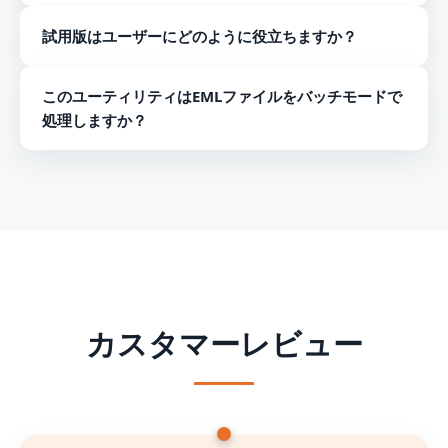
EML / EMLXファイルをロードして追加します。
はい、このプログラムは、Thunderbird、Mac Mail、
フォルダ全体またはフォルダ内の重複を削除するオプ
試用版はユーザーにどのように役立ちますか？
Windows Live Mail、Opera Mail、およびその他の電子
ションを選択します。
メールクライアントからのEMLファイルを十分にサポート
[参照]ボタンを押して場所を設定し、結果のEMLファイ
無料のデモバージョンをダウンロードすることで、ソフト
しています。
ルを保存します。
このユーティリティはEMLファイルをバッチモードで
ウェアのパフォーマンスを監視でき、いくつかのEMLデー
[重複する電子メールの削除]ボタンをクリックします。
処理しますか？
タファイルから重複を削除できます。
はい、このプログラムはファイルサイズと数の制限なしに
バルクモードでEMLファイルを処理します。
カスタマーレビュー