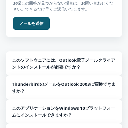
お探しの回答が見つからない場合は、お問い合わせくだ
さい。できるだけ早くご返信いたします。
メールを送信
このソフトウェアには、Outlook電子メールクライア
ントのインストールが必要ですか？
いいえ、Outlookメールクライアントをインストールする
ThunderbirdのメールをOutlook 2003に変換できま
必要はありません。 スタンドアロンツールには追加のツ
すか？
ールは必要ありません。
はい、ThunderbirdのメールはどのバージョンのOutlook
このアプリケーションをWindows 10プラットフォー
にも変換できます。
ムにインストールできますか？
はい、ソフトウェアはWindows 10を含むすべての