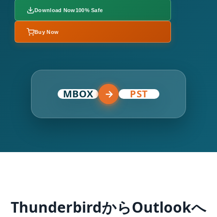
Download Now
100% Safe
Buy Now
MBOX
→
PST
ThunderbirdからOutlookへ