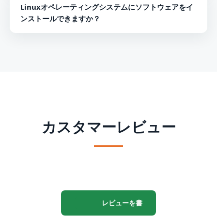
Linuxオペレーティングシステムにソフトウェアをイ
Windowsプラットフォームで簡単に実行できます。
ンストールできますか？
いいえ、ソフトウェアはWindowsユーザー専用に開発さ
れているため、Linux OSでは実行できません。
カスタマーレビュー
レビューを書