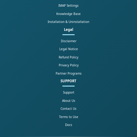
IMAP Settings
Knowledge Base
Installation & Uninstallation
Legal
Disclaimer
Legal Notice
Refund Policy
Privacy Policy
Partner Programs
SUPPORT
Support
About Us
Contact Us
Terms to Use
Docs