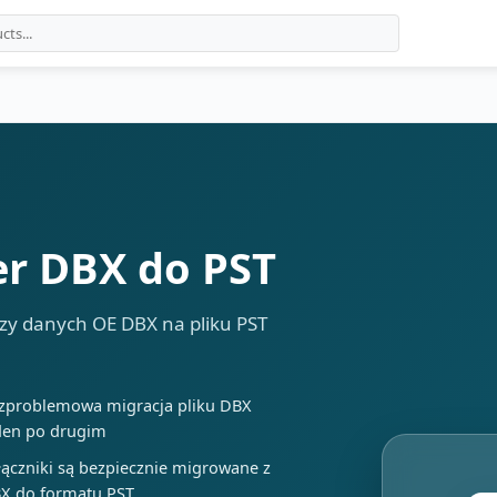
r DBX do PST
bazy danych OE DBX na pliku PST
zproblemowa migracja pliku DBX
den po drugim
łączniki są bezpiecznie migrowane z
X do formatu PST