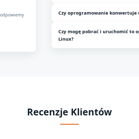
Dzięki bezpłatnej wersji migracji DBX
Czy oprogramowanie konwertuje u
DBX.
— odpowiemy
Nie, oprogramowanie obsługuje konwer
Czy mogę pobrać i uruchomić to
Linux?
Nie, nie możesz, ponieważ oprogramow
Recenzje Klientów