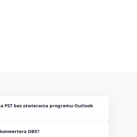
a PST bez otwierania programu Outlook
z instalowania klienta pocztowego Outlook
 konwertera DBX?