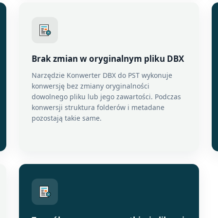
Brak zmian w oryginalnym pliku DBX
Narzędzie Konwerter DBX do PST wykonuje
konwersję bez zmiany oryginalności
dowolnego pliku lub jego zawartości. Podczas
konwersji struktura folderów i metadane
pozostają takie same.