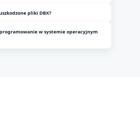
 do Outlooka możesz konwertować tylko 10 plików
szkodzone pliki DBX?
sję tylko zdrowych plików DBX.
 oprogramowanie w systemie operacyjnym
anie działa tylko na platformach Windows.