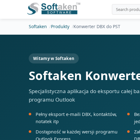
Softaken
Produkty
Konwerter DBX do PST
Witamy w Softaken
Softaken Konwerte
Specjalistyczna aplikacja do eksportu całej 
programu Outlook
Pełny eksport e-maili DBX, kontaktów,
Be
notatek itp
je
Dostępność w każdej wersji programu
Za
Outlook Express
DB