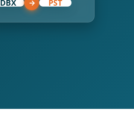
DBX
PST
→