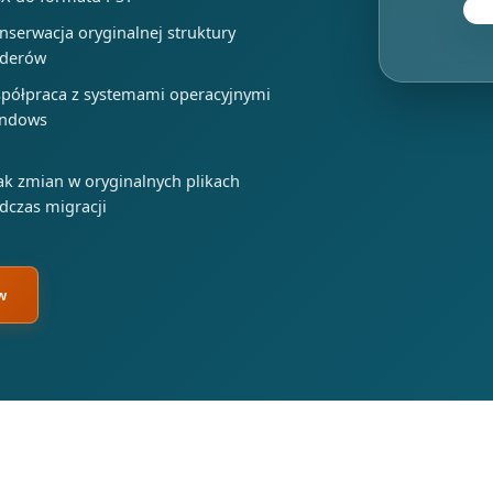
nserwacja oryginalnej struktury
lderów
półpraca z systemami operacyjnymi
ndows
ak zmian w oryginalnych plikach
dczas migracji
w