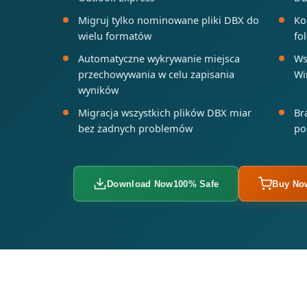
Migruj tylko nominowane pliki DBX do
Ko
wielu formatów
fo
Automatyczne wykrywanie miejsca
Ws
przechowywania w celu zapisania
Wi
wyników
Migracja wszystkich plików DBX miar
Br
bez żadnych problemów
po
Download Now
100% Safe
Buy No