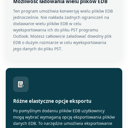
Możliwość ładowania wielu plików EDB
Ten program umożliwia konwersję wielu plików EDB
jednocześnie. Nie nakłada żadnych ograniczeń na
dodawanie wielu plików EDB w celu
wyeksportowania ich do pliku PST programu
Outlook. Możesz całkowicie załadować dowolny plik
EDB o dużym rozmiarze w celu wyeksportowania
jego danych do pliku PST.
Różne elastyczne opcje eksportu
Po pomyślnym dodaniu plików EDB użytkownicy
mogą wybrać wymaganą opcję eksportowania plików
danych EDB. To narzędzie umożliwia eksportowanie