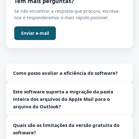
Tem mais perguntas?
Se não encontrar a resposta que procura, escreva-
nos e responderemos o mais rápido possível.
Enviar e-mail
Como posso avaliar a eficiência do software?
Você pode ir para a versão gratuita do software para
Este software suporta a migração da pasta
avaliar sua eficiência.
inteira dos arquivos do Apple Mail para o
arquivo do Outlook?
Sim, o software suporta a pasta inteira do Apple Mail.
Quais são as limitações da versão gratuita do
software?