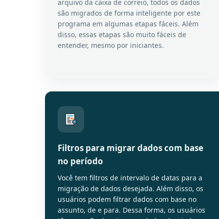
arquivo da caixa de correio, todos os dados
são migrados de forma inteligente por este
programa em algumas etapas fáceis. Além
disso, essas etapas são muito fáceis de
entender, mesmo por iniciantes.
Filtros para migrar dados com base
no período
Você tem filtros de intervalo de datas para a
migração de dados desejada. Além disso, os
usuários podem filtrar dados com base no
assunto, de e para. Dessa forma, os usuários