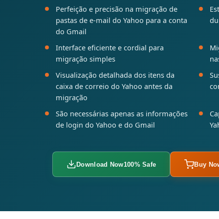
Perfeição e precisão na migração de
Es
pastas de e-mail do Yahoo para a conta
du
do Gmail
Interface eficiente e cordial para
Mi
migração simples
na
Visualização detalhada dos itens da
Su
caixa de correio do Yahoo antes da
co
migração
São necessárias apenas as informações
Ca
de login do Yahoo e do Gmail
Ya
Download Now
100% Safe
Buy No