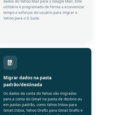
dados do Yahoo Mail para o Google Mail. Este
utilitário é programado de forma a economizar
tempo e esforços do usuário para migrar o
Yahoo para o G Suite.
Migrar dados na pasta
padrão/destinada
Os dados da conta do Yahoo são migrados
para a conta do Gmail na pasta de destino ou
em pastas padrão, como Yahoo Inbox para
Gmail Inbox, Yahoo Drafts para Gmail Drafts e