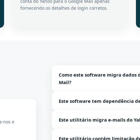
conta do Yahoo para o Google Mail apenas
fornecendo os detalhes de login corretos.
Como este software migra dados d
Mail?
Baixe e instale o software primeiro e 
Este software tem dependência d
Forneça os detalhes de login da con
Verifique os dados do Yahoo no pain
Não, este programa é totalmente inde
Forneça os detalhes de login da con
Este utilitário migra e-mails do 
nenhum programa para usar esta ferr
a-nos e
Selecione os filtros para a migraçã
Apps.
Clique no botão Iniciar upload agor
Sim, não haverá perda de nenhum ane
Este utilitário contém limitação 
do Yahoo para a conta do Gmail.