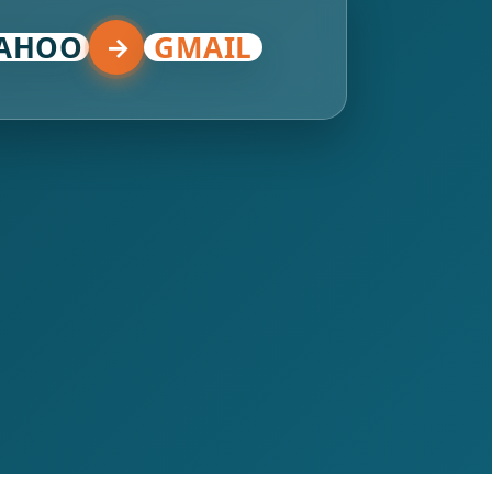
AHOO
GMAIL
→