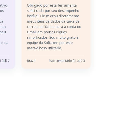
ativo
Obrigado por esta ferramenta
 os
sofisticada por seu desempenho
u
incrível. Ele migrou diretamente
da
meus itens de dados da caixa de
onta
correio do Yahoo para a conta do
 meu
Gmail em poucos cliques
simplificados. Sou muito grato à
il da
equipe da Softaken por este
maravilhoso utilitário.
 útil? 7
Brazil
Este comentário foi útil? 3