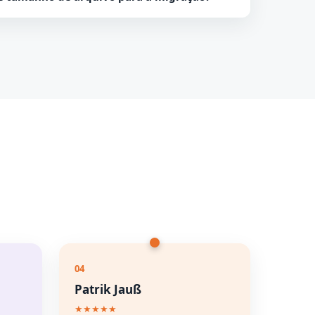
a migrar os dados da caixa de correio do Yahoo
04
Patrik Jauß
★★★★★