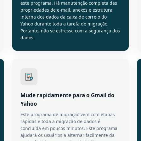
este programa. Há manutenção completa das
propriedades de e-mail, anexos e estrutura
interna dos dados da caixa de correio do
Yahoo durante toda a tarefa de migração.
Portanto, não se estresse com a segurança dos
dados.
Mude rapidamente para o Gmail do
Yahoo
Este programa de migração vem com etapas
rápidas e toda a migração de dados é
concluída em poucos minutos. Este programa
ajudará os usuários a alternar facilmente da