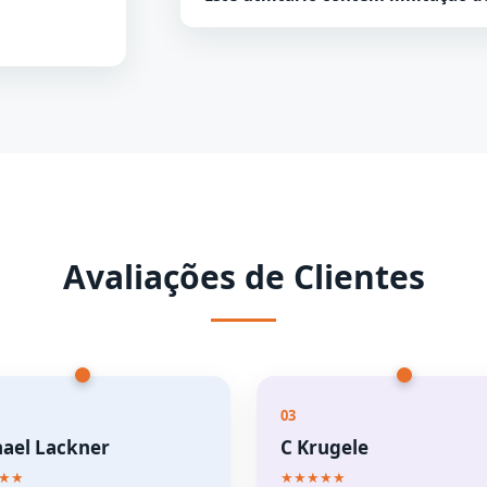
Não, não há barreiras de tamanho par
para a conta do Gmail.
Avaliações de Clientes
03
ael Lackner
C Krugele
★★
★★★★★