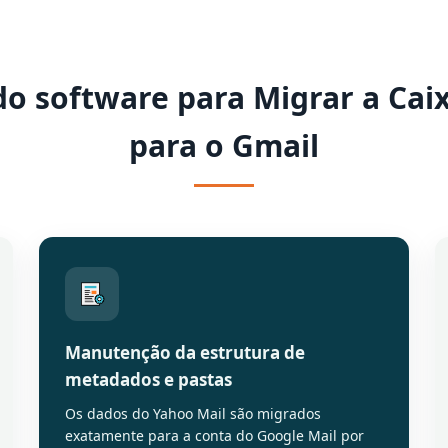
o software para Migrar a Cai
para o Gmail
Manutenção da estrutura de
metadados e pastas
Os dados do Yahoo Mail são migrados
exatamente para a conta do Google Mail por