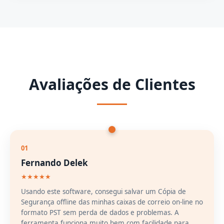
ferramenta. Você pode livremente fazer Cópia de
Segurança de qualquer arquivo de tamanho sem
erros.
Avaliações de Clientes
01
Fernando Delek
★★★★★
Usando este software, consegui salvar um Cópia de
Segurança offline das minhas caixas de correio on-line no
formato PST sem perda de dados e problemas. A
ferramenta funciona muito bem com facilidade para