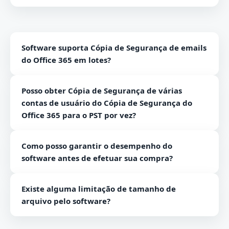
Software suporta Cópia de Segurança de emails
do Office 365 em lotes?
Sim, o suporte de software para baixar e-mails em
Posso obter Cópia de Segurança de várias
lotes.
contas de usuário do Cópia de Segurança do
Office 365 para o PST por vez?
Não, usando o software de Cópia de Segurança de e-
Como posso garantir o desempenho do
mails do Office 365, você pode recuperar apenas uma
software antes de efetuar sua compra?
conta de usuário por vez.
Você pode usar a versão de demonstração da
Existe alguma limitação de tamanho de
ferramenta para avaliar seu desempenho sem fazer
arquivo pelo software?
sua compra.
Não, não há limitação de tamanho de arquivo pela