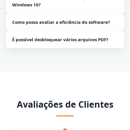
Windows 10?
Sim, nosso software suporta fácil execução em todas
Como posso avaliar a eficiência do software?
as plataformas Windows, incluindo o Windows 10.
Você pode avaliar a eficiência do software baixando a
É possível desbloquear vários arquivos PDF?
versão demo.
Sim, o software é capaz de desbloquear vários
arquivos PDF sem problemas.
Avaliações de Clientes