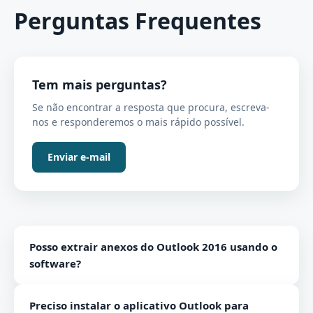
Perguntas Frequentes
Tem mais perguntas?
Se não encontrar a resposta que procura, escreva-
nos e responderemos o mais rápido possível.
Enviar e-mail
Posso extrair anexos do Outlook 2016 usando o
software?
Sim, todas as versões do Outlook são suportadas pelo
Preciso instalar o aplicativo Outlook para
software.