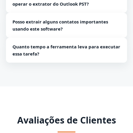
operar o extrator do Outlook PST?
Não, você não precisa instalar o aplicativo do Outlook.
Posso extrair alguns contatos importantes
É uma ferramenta independente que funciona sem o
usando este software?
Outlook.
Sim, você pode extrair apenas arquivos de contatos
Quanto tempo a ferramenta leva para executar
importantes de acordo com seus desejos usando este
essa tarefa?
software.
Software demora apenas alguns minutos para
executar a tarefa. Além disso, depende do número e
tamanho dos arquivos.
Avaliações de Clientes